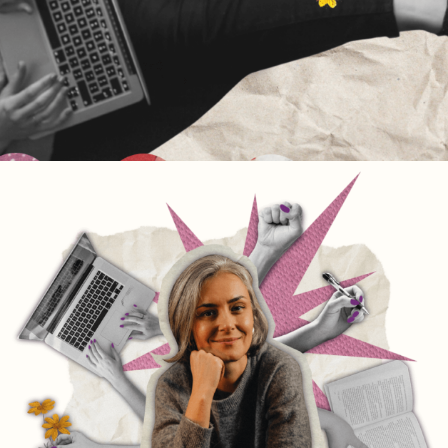
SILNA, INSPIRUJĄCA, KOBIECA
MARKA
Jako kobieta, która z powodzeniem łączy rolę matki
z dynamiczną karierą zawodową, wiem, jak ważna jest
wizja sprawczości. Moja obecność na Twojej scenie,
w Twoich mediach, w Twojej marce to mocny akcent,
który pokazuje siłę kobiet we współczesnym świecie.
Zapisz się do newslettera, aby poznać moje wartości.
dołącz do newslettera